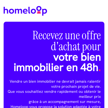
Recevez une offre
d'achat pour
votre bien
immobilier en 48h
.
Vendre un bien immobilier ne devrait jamais ralentir
votre prochain projet de vie.
Que vous souhaitiez vendre rapidement ou obtenir le
meilleur prix
grâce à un accompagnement sur mesure,
Homeloop vous propose la solution adaptée à votre