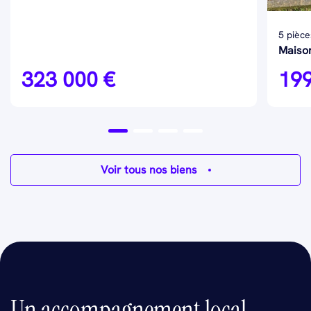
5 pièce
Maison
323 000 €
199
Voir tous nos biens
Un accompagnement local