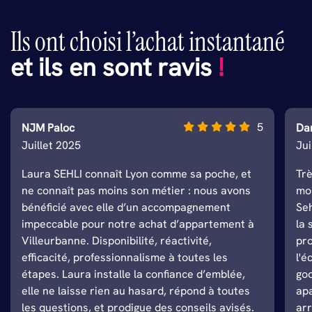
Ils ont choisi l’achat instantané
et ils en sont ravis
!
5
NJM Paloc
Da
Juillet 2025
Ju
Laura SEHLI connaît Lyon comme sa poche, et
Tr
ne connaît pas moins son métier : nous avons
mo
bénéficié avec elle d’un accompagnement
Seh
impeccable pour notre achat d’appartement à
la 
Villeurbanne. Disponibilité, réactivité,
pro
efficacité, professionnalisme à toutes les
l'é
étapes. Laura installe la confiance d’emblée,
go
elle ne laisse rien au hasard, répond à toutes
apa
les questions, et prodigue des conseils avisés.
arr