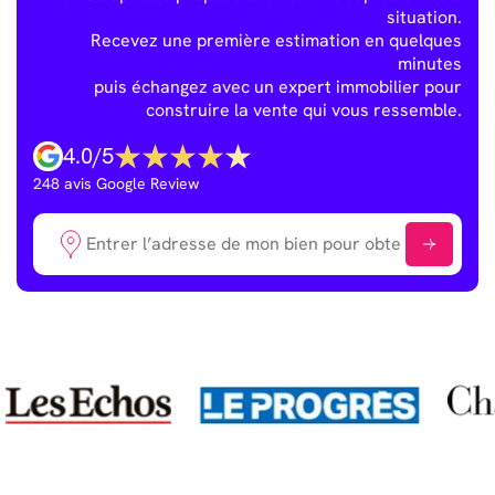
situation.
Recevez une première estimation en quelques
minutes
puis échangez avec un expert immobilier pour
construire la vente qui vous ressemble.
4.0
/
5
248
avis Google Review