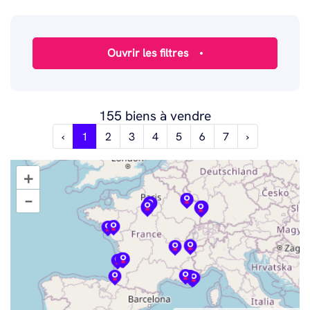
155 biens à vendre
‹
1
2
3
4
5
6
7
›
+
–