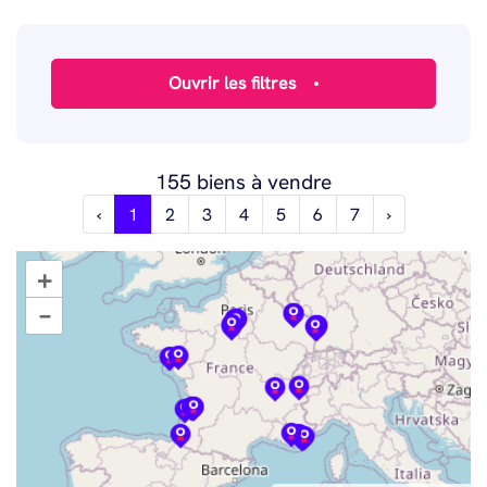
155 biens à vendre
‹
1
2
3
4
5
6
7
›
+
–