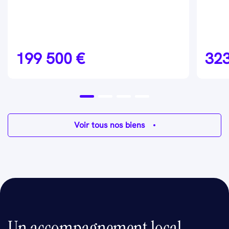
199 500 €
323
Voir tous nos biens
Un accompagnement local