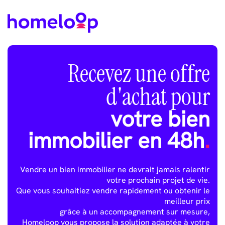
Recevez une offre
d'achat pour
votre bien
immobilier en 48h
.
Vendre un bien immobilier ne devrait jamais ralentir
votre prochain projet de vie.
Que vous souhaitiez vendre rapidement ou obtenir le
meilleur prix
grâce à un accompagnement sur mesure,
Homeloop vous propose la solution adaptée à votre