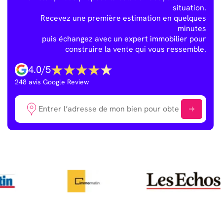
situation.
Recevez une première estimation en quelques
minutes
puis échangez avec un expert immobilier pour
construire la vente qui vous ressemble.
4.0
/
5
248
avis Google Review