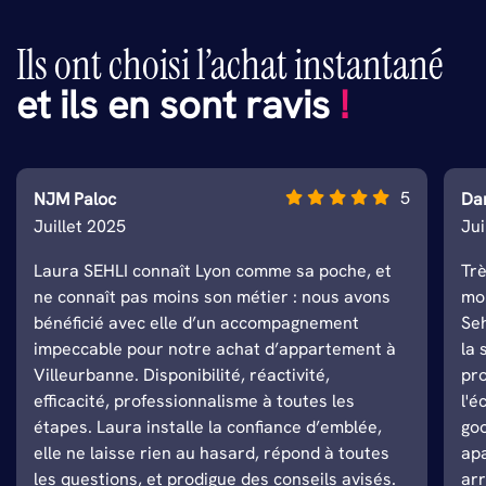
Ils ont choisi l’achat instantané
et ils en sont ravis
!
5
NJM Paloc
Da
Juillet 2025
Ju
Laura SEHLI connaît Lyon comme sa poche, et
Tr
ne connaît pas moins son métier : nous avons
mo
bénéficié avec elle d’un accompagnement
Seh
impeccable pour notre achat d’appartement à
la 
Villeurbanne. Disponibilité, réactivité,
pro
efficacité, professionnalisme à toutes les
l'é
étapes. Laura installe la confiance d’emblée,
go
elle ne laisse rien au hasard, répond à toutes
apa
les questions, et prodigue des conseils avisés.
arr