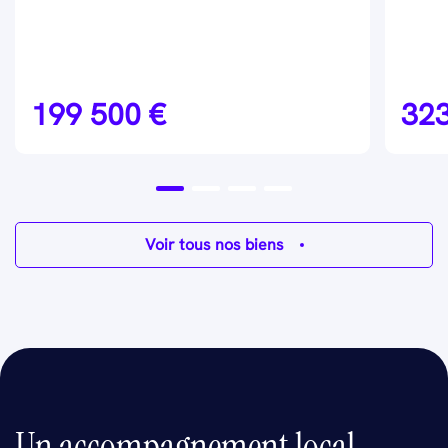
199 500 €
323
Voir tous nos biens
Un accompagnement local