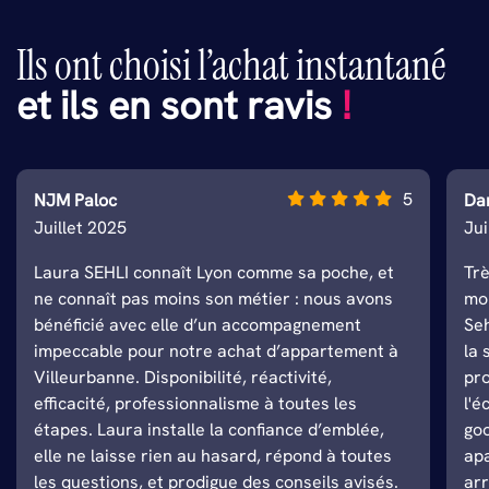
Ils ont choisi l’achat instantané
et ils en sont ravis
!
5
NJM Paloc
Da
Juillet 2025
Ju
Laura SEHLI connaît Lyon comme sa poche, et
Tr
ne connaît pas moins son métier : nous avons
mo
bénéficié avec elle d’un accompagnement
Seh
impeccable pour notre achat d’appartement à
la 
Villeurbanne. Disponibilité, réactivité,
pro
efficacité, professionnalisme à toutes les
l'é
étapes. Laura installe la confiance d’emblée,
go
elle ne laisse rien au hasard, répond à toutes
apa
les questions, et prodigue des conseils avisés.
arr