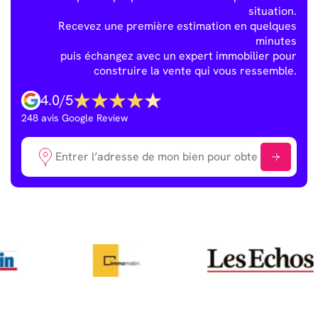
situation.
Recevez une première estimation en quelques
minutes
puis échangez avec un expert immobilier pour
construire la vente qui vous ressemble.
4.0
/
5
248
avis Google Review