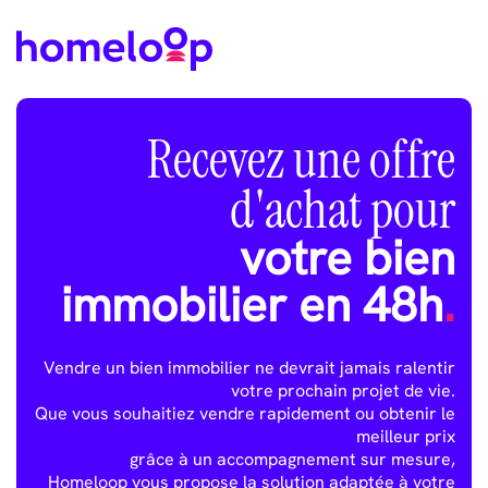
Recevez une offre
d'achat pour
votre bien
immobilier en 48h
.
Vendre un bien immobilier ne devrait jamais ralentir
votre prochain projet de vie.
Que vous souhaitiez vendre rapidement ou obtenir le
meilleur prix
grâce à un accompagnement sur mesure,
Homeloop vous propose la solution adaptée à votre