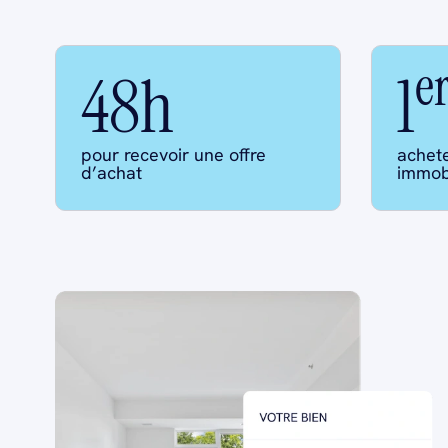
e
48h
1
pour recevoir une offre
achet
d’achat
immobi