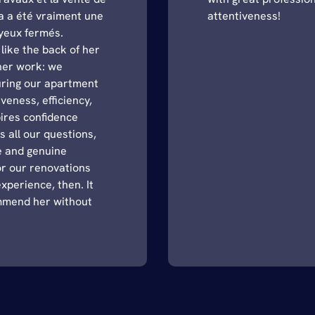
a a été vraiment une
attentiveness!
yeux fermés.
like the back of her
her work: we
uring our apartment
veness, efficiency,
pires confidence
 all our questions,
le and genuine
or our renovations
xperience, then. It
ommend her without