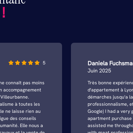
s
!
Daniela Fuchsm
5
Juin 2025
ne connaît pas moins
Très bonne expérien
d’un accompagnement
d'appartement à Lyon
Villeurbanne.
démarches jusqu'a la
nalisme à toutes les
professionnalisme, ef
le ne laisse rien au
Google) I had a very
igue des conseils
apartment purchase i
humanité. Elle nous a
assisted me throughou
avaux et la vente de
with great profession