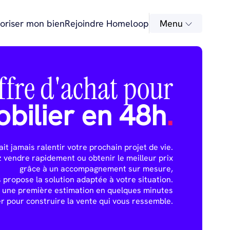
oriser mon bien
Rejoindre Homeloop
Menu
ffre d'achat pour
bilier en 48h
.
it jamais ralentir votre prochain projet de vie.
 vendre rapidement ou obtenir le meilleur prix
grâce à un accompagnement sur mesure,
propose la solution adaptée à votre situation.
 une première estimation en quelques minutes
r pour construire la vente qui vous ressemble.