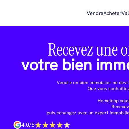
Vendre
Acheter
Val
Recevez une o
votre bien immo
Vendre un bien immobilier ne devra
Que vous souhaitiez
Homeloop vous 
Recevez
puis échangez avec un expert immobilie
4.0
/
5