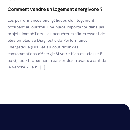
Comment vendre un logement énergivore ?
Les performances énergétiques d'un logement
occupent aujourd'hui une place importante dans les
projets immobiliers. Les acquéreurs s'intéressent de
plus en plus au Diagnostic de Performance
Énergétique (DPE) et au coût futur des
consommations d'énergie.Si votre bien est classé F
ou G, faut-il forcément réaliser des travaux avant de
le vendre ? La r... [...]