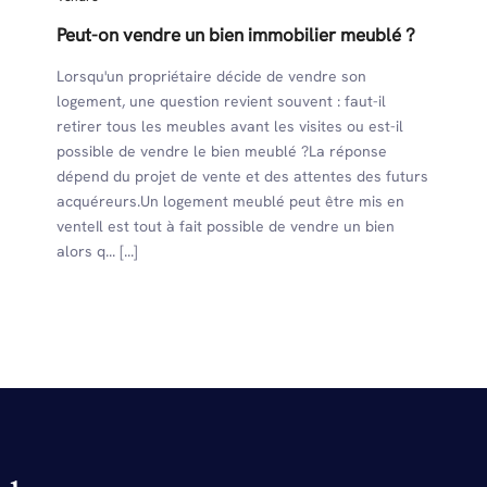
Peut-on vendre un bien immobilier meublé ?
Lorsqu'un propriétaire décide de vendre son
logement, une question revient souvent : faut-il
retirer tous les meubles avant les visites ou est-il
possible de vendre le bien meublé ?La réponse
dépend du projet de vente et des attentes des futurs
acquéreurs.Un logement meublé peut être mis en
venteIl est tout à fait possible de vendre un bien
alors q... [...]