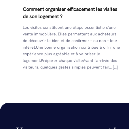
Comment organiser efficacement les visites
de son logement ?
Les visites constituent une étape essentielle d'une
vente immobilière. Elles permettent aux acheteurs
de découvrir le bien et de confirmer – ou non – leur
intérêt.Une bonne organisation contribue à offrir une
expérience plus agréable et à valoriser le
logement.Préparer chaque visiteAvant l'arrivée des
visiteurs, quelques gestes simples peuvent fair... [...]