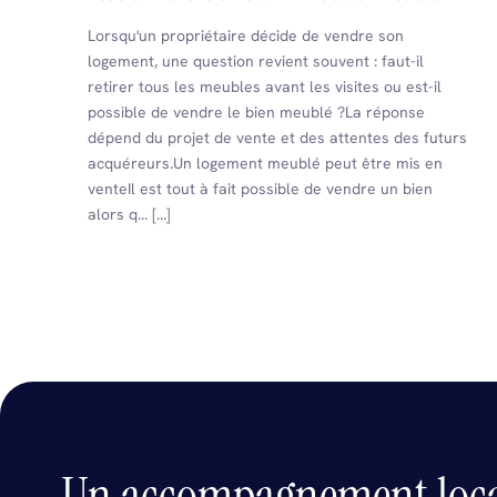
Lorsqu'un propriétaire décide de vendre son
logement, une question revient souvent : faut-il
retirer tous les meubles avant les visites ou est-il
possible de vendre le bien meublé ?La réponse
dépend du projet de vente et des attentes des futurs
acquéreurs.Un logement meublé peut être mis en
venteIl est tout à fait possible de vendre un bien
alors q... [...]
Un accompagnement loc