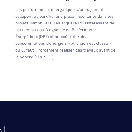
Les performances énergétiques d'un logement
occupent aujourd'hui une place importante dans les
projets immobiliers. Les acquéreurs s'intéressent de
plus en plus au Diagnostic de Performance
Énergétique (DPE) et au coût futur des
consommations d'énergie.Si votre bien est classé F
ou G, faut-il forcément réaliser des travaux avant de
le vendre ? La r... [...]
al