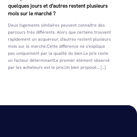
quelques jours et d'autres restent plusieurs
mois sur le marché ?
Deux logements similaires peuvent connaître des
parcours très différents. Alors que certains trouvent
rapidement un acquéreur, d'autres restent plusieurs
mois sur le marché.Cette différence ne s'explique
pas uniquement par la qualité du bien.Le prix reste
un facteur déterminantLe premier élément observé
par les acheteurs est le prix.Un bien proposé... [...]