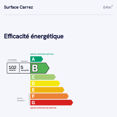
Surface Carrez
64m²
Efficacité énergétique
logement extrêmement performant
consommation
émissions*
(énergie primaire)
102
5
²
²
kWh/m
/an
kgCO
/m
/an
2
passoire
énergétique
logement extrêmement peu performant