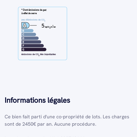
* Dont émissions de gaz
à effet de serre
peu d'émissions de CO
2
5
²
kgCO
/m
/an
2
émissions de CO
très importantes
2
Informations légales
Ce bien fait parti d'une co-propriété de lots.
Les charges
sont de 2450€ par an.
Aucune procédure.