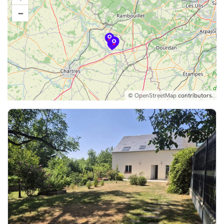
–
©
OpenStreetMap
contributors.