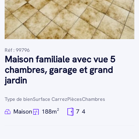
Réf : 99796
Maison familiale avec vue 5
chambres, garage et grand
jardin
Type de bien
Surface Carrez
Pièces
Chambres
Maison
188m²
7
4