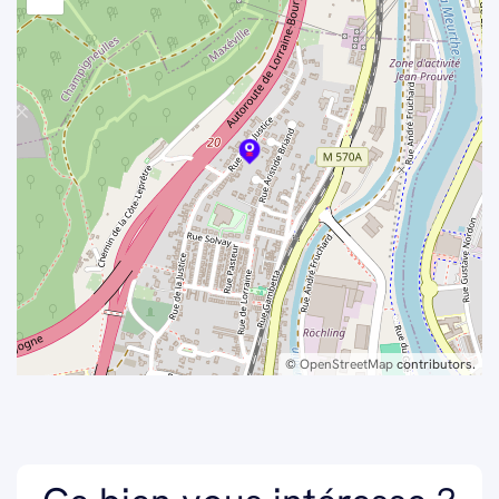
©
OpenStreetMap
contributors.