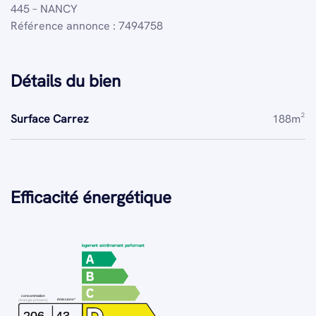
445 – NANCY
Référence annonce : 7494758
Détails du bien
Surface Carrez
188m²
Efficacité énergétique
logement extrêmement performant
consommation
émissions*
(énergie primaire)
206
43