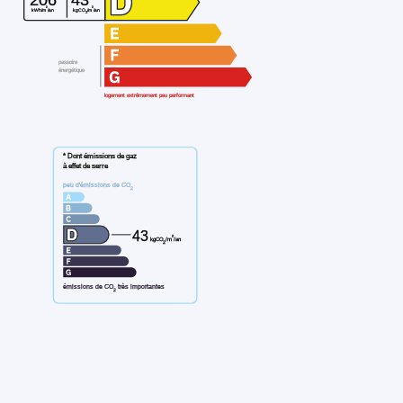
²
²
kWh/m
/an
kgCO
/m
/an
2
passoire
énergétique
logement extrêmement peu performant
* Dont émissions de gaz
à effet de serre
peu d'émissions de CO
2
43
²
kgCO
/m
/an
2
émissions de CO
très importantes
2