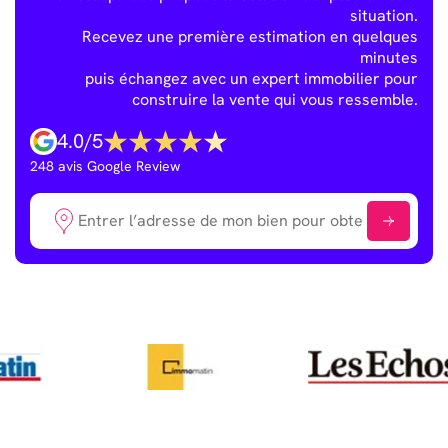
situation.
Recevez une première estimation en quelques
minutes
puis échangez avec un expert immobilier pour
construire la vente qui vous ressemble.
4.0
/
5
248
avis Google Review