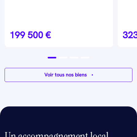
199 500 €
323
Voir tous nos biens
Un accompagnement local