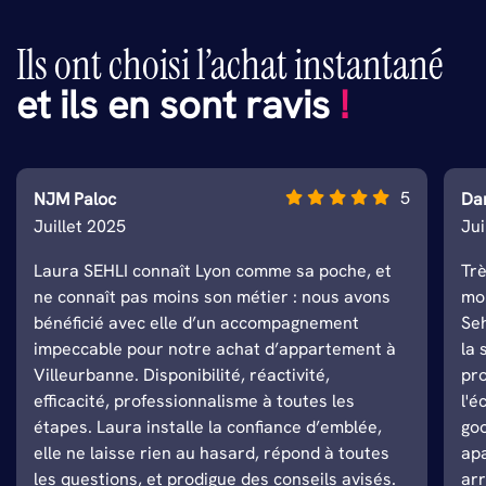
Ils ont choisi l’achat instantané
et ils en sont ravis
!
5
NJM Paloc
Da
Juillet 2025
Ju
Laura SEHLI connaît Lyon comme sa poche, et
Tr
ne connaît pas moins son métier : nous avons
mo
bénéficié avec elle d’un accompagnement
Seh
impeccable pour notre achat d’appartement à
la 
Villeurbanne. Disponibilité, réactivité,
pro
efficacité, professionnalisme à toutes les
l'é
étapes. Laura installe la confiance d’emblée,
go
elle ne laisse rien au hasard, répond à toutes
apa
les questions, et prodigue des conseils avisés.
arr