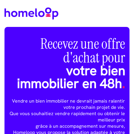
Recevez une offre
d'achat pour
votre bien
immobilier en 48h
.
Vendre un bien immobilier ne devrait jamais ralentir
votre prochain projet de vie.
Que vous souhaitiez vendre rapidement ou obtenir le
meilleur prix
grâce à un accompagnement sur mesure,
Homeloop vous propose la solution adaptée à votre