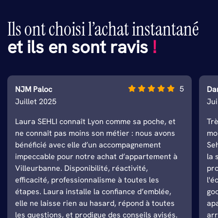
Ils ont choisi l’achat instantané
et ils en sont ravis
!
5
NJM Paloc
Da
Juillet 2025
Ju
Laura SEHLI connaît Lyon comme sa poche, et
Tr
ne connaît pas moins son métier : nous avons
mo
bénéficié avec elle d’un accompagnement
Seh
impeccable pour notre achat d’appartement à
la 
Villeurbanne. Disponibilité, réactivité,
pro
efficacité, professionnalisme à toutes les
l'é
étapes. Laura installe la confiance d’emblée,
go
elle ne laisse rien au hasard, répond à toutes
apa
les questions, et prodigue des conseils avisés.
arr