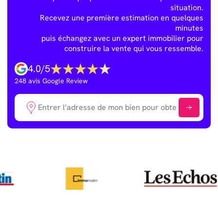
situation.
Recevez une première estimation en quelques
minutes
puis échangez avec un expert immobilier pour
construire la vente qui vous ressemble.
4.0
/
5
248
avis Google Review