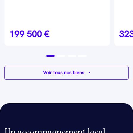
199 500 €
323
Voir tous nos biens
Un accompagnement local