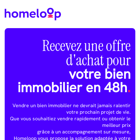
Recevez une offre
d'achat pour
votre bien
immobilier en 48h
.
Vendre un bien immobilier ne devrait jamais ralentir
votre prochain projet de vie.
Que vous souhaitiez vendre rapidement ou obtenir le
meilleur prix
grâce à un accompagnement sur mesure,
Homeloop vous propose la solution adaptée à votre