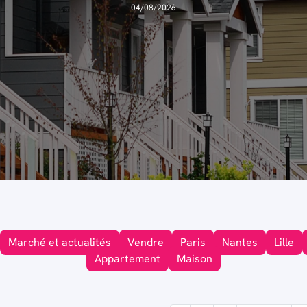
06/08/2026
04/08/2026
marché ?
02/08/2026
04/08/2026
05/08/2026
Marché et actualités
Vendre
Paris
Nantes
Lille
Appartement
Maison