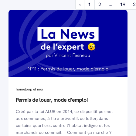
‹
1
2
...
19
2
homeloop et moi
Permis de louer, mode d’emploi
Créé par la loi ALUR en 2014, ce dispositif permet
aux communes, à titre préventif, de lutter, dans
certains quartiers, contre l’habitat indigne et les
marchands de sommeil. Comment ça marche ?