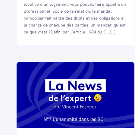
locative d’un logement, vous pouvez faire appel à un
professionnel. Socle de la relation, le mandat
immobilier fait naître des droits et des obligations à
la charge de chacune des parties. Un mandat, qu’est
ce que c’est ?Défini par l’article 1984 du C... [...]