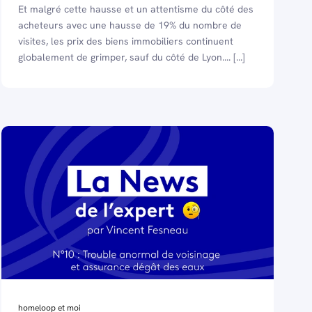
Et malgré cette hausse et un attentisme du côté des
acheteurs avec une hausse de 19% du nombre de
visites, les prix des biens immobiliers continuent
globalement de grimper, sauf du côté de Lyon.... [...]
homeloop et moi