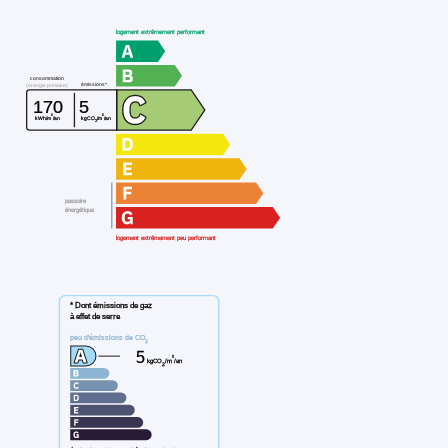
logement extrêmement performant
consommation
émissions*
(énergie primaire)
170
5
²
²
kWh/m
/an
kgCO
/m
/an
2
passoire
énergétique
logement extrêmement peu performant
* Dont émissions de gaz
à effet de serre
peu d'émissions de CO
2
5
²
kgCO
/m
/an
2