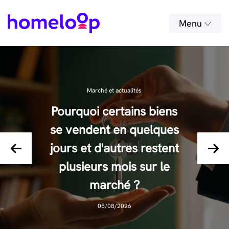
Menu
Marché et actualités
Pourquoi certains biens
Marché et actualités
Vendre
Vendre
Vendre
se vendent en quelques
Comment organiser
Peut-on vendre un bien
Comment savoir si son
Comment vendre un
jours et d'autres restent
efficacement les visites
logement énergivore ?
bien est au bon prix ?
immobilier meublé ?
plusieurs mois sur le
de son logement ?
04/08/2026
07/08/2026
06/08/2026
marché ?
08/08/2026
05/08/2026