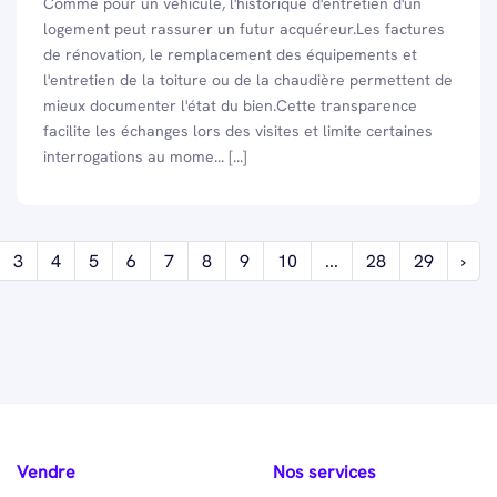
Comme pour un véhicule, l'historique d'entretien d'un
logement peut rassurer un futur acquéreur.Les factures
de rénovation, le remplacement des équipements et
l'entretien de la toiture ou de la chaudière permettent de
mieux documenter l'état du bien.Cette transparence
facilite les échanges lors des visites et limite certaines
interrogations au mome... [...]
3
4
5
6
7
8
9
10
...
28
29
›
Vendre
Nos services