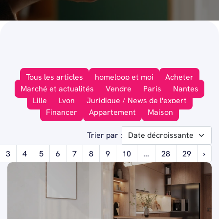
Tous les articles
homeloop et moi
Acheter
Marché et actualités
Vendre
Paris
Nantes
Lille
Lyon
Juridique / News de l'expert
Financer
Appartement
Maison
Trier par :
3
4
5
6
7
8
9
10
...
28
29
›