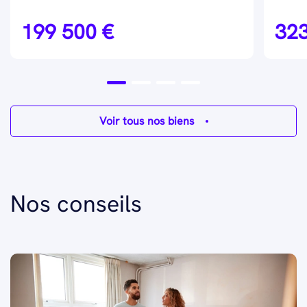
199 500 €
323
Voir tous nos biens
Nos conseils