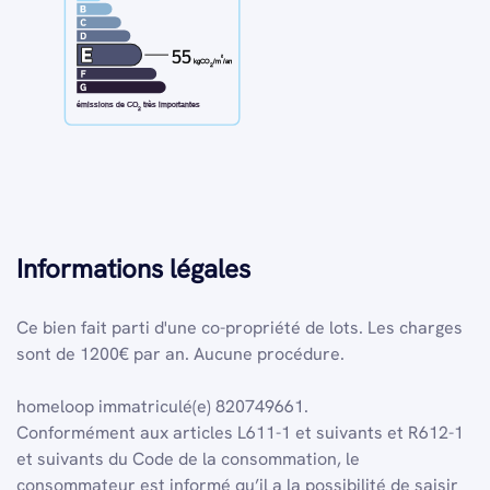
55
²
kgCO
/m
/an
2
émissions de CO
très importantes
2
Informations légales
Ce bien fait parti d'une co-propriété de lots.
Les charges
sont de 1200€ par an.
Aucune procédure.
homeloop
immatriculé(e) 820749661.
Conformément aux articles L611-1 et suivants et R612-1
et suivants du Code de la consommation, le
consommateur est informé qu’il a la possibilité de saisir