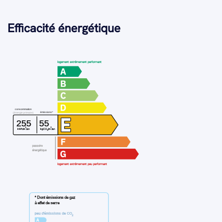
Efficacité énergétique
logement extrêmement performant
consommation
émissions*
(énergie primaire)
255
55
²
²
kWh/m
/an
kgCO
/m
/an
2
passoire
énergétique
logement extrêmement peu performant
* Dont émissions de gaz
à effet de serre
peu d'émissions de CO
2